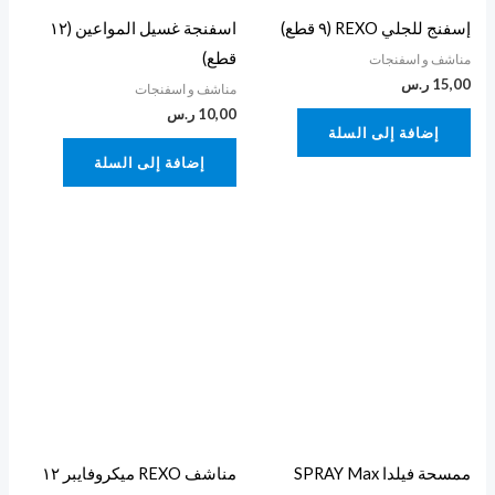
إسفنج للجلي REXO (٩ قطع)
اسفنجة غسيل المواعين (١٢
قطع)
مناشف و اسفنجات
15,00
ر.س
مناشف و اسفنجات
10,00
ر.س
إضافة إلى السلة
إضافة إلى السلة
ممسحة فيلدا SPRAY Max
مناشف REXO ميكروفايبر ١٢