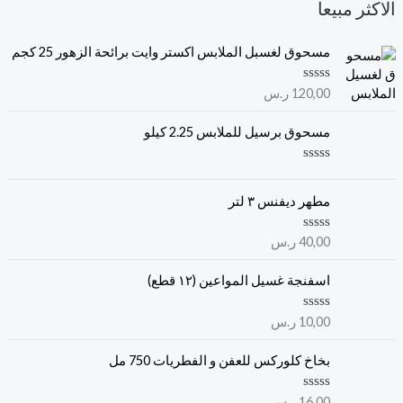
الاكثر مبيعا
مسحوق لغسبل الملابس اكستر وايت برائحة الزهور 25 كجم
ت
120,00
ر.س
م
ا
ل
مسحوق برسيل للملابس 2.25 كيلو
ت
ق
ي
ت
ي
م
م
ا
مطهر ديفنس ٣ لتر
0
ل
م
ت
ن
ق
ت
40,00
ر.س
5
ي
م
ي
ا
م
ل
اسفنجة غسيل المواعين (١٢ قطع)
0
ت
م
ق
ن
ي
ت
10,00
ر.س
5
ي
م
م
ا
0
ل
بخاخ كلوركس للعفن و الفطريات 750 مل
م
ت
ن
ق
5
ي
ت
16,00
ر.س