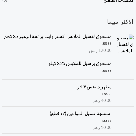
الاكثر مبيعا
مسحوق لغسبل الملابس اكستر وايت برائحة الزهور 25 كجم
ت
120,00
ر.س
م
ا
ل
مسحوق برسيل للملابس 2.25 كيلو
ت
ق
ي
ت
ي
م
م
ا
مطهر ديفنس ٣ لتر
0
ل
م
ت
ن
ق
ت
40,00
ر.س
5
ي
م
ي
ا
م
ل
اسفنجة غسيل المواعين (١٢ قطع)
0
ت
م
ق
ن
ي
ت
10,00
ر.س
5
ي
م
م
ا