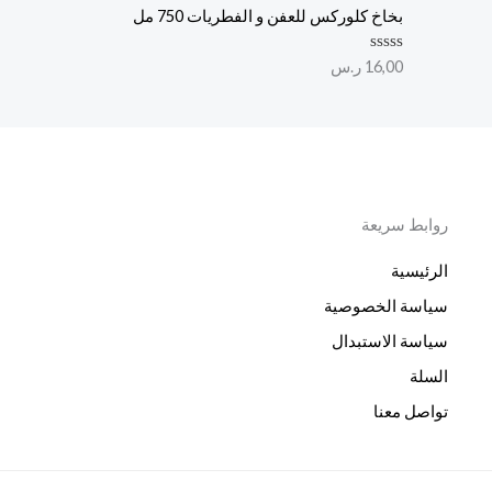
0
ل
بخاخ كلوركس للعفن و الفطريات 750 مل
م
ت
ن
ق
5
ي
ت
16,00
ر.س
ي
م
م
ا
0
ل
م
ت
ن
ق
5
ي
ي
م
0
م
روابط سريعة
ن
5
الرئيسية
سياسة الخصوصية
سياسة الاستبدال
السلة
تواصل معنا