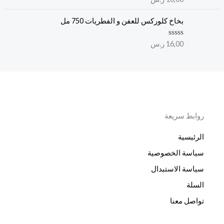
ي
م
م
ا
0
ل
بخاخ كلوركس للعفن و الفطريات 750 مل
م
ت
ن
ق
5
ي
ت
16,00
ر.س
ي
م
م
ا
0
ل
م
ت
ن
ق
5
ي
ي
م
0
م
روابط سريعة
ن
5
الرئيسية
سياسة الخصوصية
سياسة الاستبدال
السلة
تواصل معنا