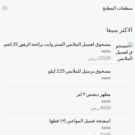
منظفات المطبخ
(5)
الاكثر مبيعا
مسحوق لغسبل الملابس اكستر وايت برائحة الزهور 25 كجم
ت
120,00
ر.س
م
ا
ل
مسحوق برسيل للملابس 2.25 كيلو
ت
ق
ي
ت
ي
م
م
ا
مطهر ديفنس ٣ لتر
0
ل
م
ت
ن
ق
ت
40,00
ر.س
5
ي
م
ي
ا
م
ل
اسفنجة غسيل المواعين (١٢ قطع)
0
ت
م
ق
ن
ي
ت
10,00
ر.س
5