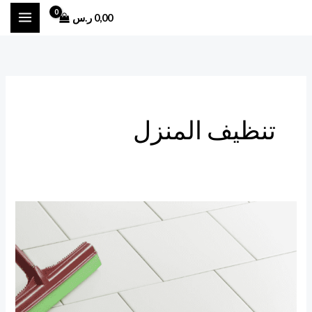
خطي
0,00
ر.س
لى
لمحتوى
تنظيف المنزل
تنظيف
السيراميك
من
الجير