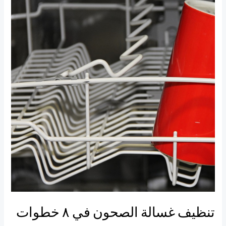
غسالة
الصحون
في
٨
خطوات
تنظيف غسالة الصحون في ٨ خطوات