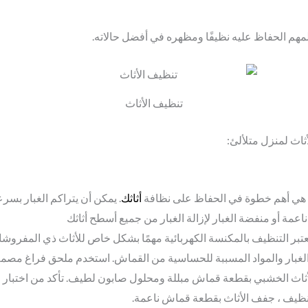
 المهم الحفاظ عليه نظيفًا ومظهره في أفضل حالاته.
تنظيف الأثاث
ثاث لمنزل متلألئ:
هي أهم خطوة في الحفاظ على نظافة
أثاثك
. يمكن أن يتراكم الغبار بسرع
مة أو منفضة الغبار لإزالة الغبار من جميع أسطح أثاثك
عتبر التنظيف بالمكنسة الكهربائية مهمًا بشكل خاص للأثاث ذي المفرو
والغبار والمواد المسببة للحساسية من القماش. استخدم ملحق فراغ مصمم
ثاث الخشبي بقطعة قماش مبللة ومحلول صابون لطيف. تأكد من اختبار م
التنظيف ، جفف الأثاث بقطعة قماش ناعمة.