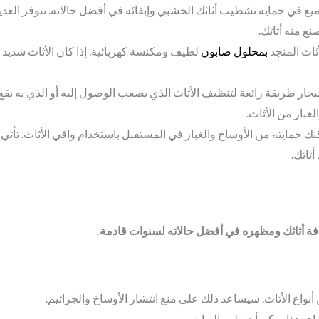
ع في حماية تشطيب أثاثك الخشبي وإبقائه في أفضل حالاته. تتوفر العديد من
ع منه أثاثك.
ثاث المنجد
بمحلول صابون
لطيف ومكنسة كهربائية. إذا كان الأثاث شديد 
لبخار طريقة رائعة لتنظيف الأثاث الذي يصعب الوصول إليه أو الذي به بقع
لغبار من الأثاث.
كنك حمايته من الأوساخ والغبار في المستقبل باستخدام واقي الأثاث. تأتي 
ثاثك.
افة أثاثك ومظهره في أفضل حالاته لسنوات قادمة.
اع الأثاث. سيساعد ذلك على منع انتشار الأوساخ والجراثيم.
. هذا يمكن أن يتلف النهاية.