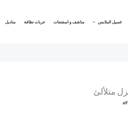
غسيل الملابس
مناشف و اسفنجات
عربات نظافة
مناديل
زل متلألئ
al