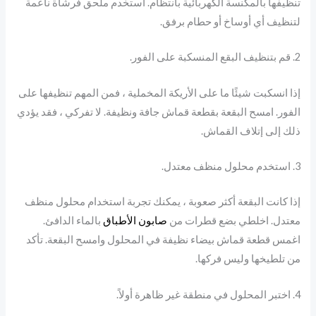
تنظيفها بالمكنسة الكهربائية بانتظام. استخدم ملحق فرشاة ناعمة
لتنظيف أي أوساخ أو حطام برفق.
2. قم بتنظيف البقع المنسكبة على الفور.
إذا انسكبت شيئًا ما على الأريكة المخملية ، فمن المهم تنظيفها على
الفور. امسح البقعة بقطعة قماش جافة ونظيفة. لا تفركي ، فقد يؤدي
ذلك إلى إتلاف القماش.
3. استخدم محلول منظف معتدل.
إذا كانت البقعة أكثر صعوبة ، يمكنك تجربة استخدام محلول منظف
معتدل. اخلطي بضع قطرات من
صابون الأطباق
بالماء الدافئ.
اغمس قطعة قماش بيضاء نظيفة في المحلول وامسح البقعة. تأكد
من تلطيخها وليس فركها.
4. اختبر المحلول في منطقة غير ظاهرة أولاً.