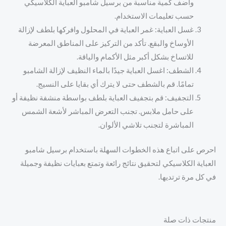
وأضف كمية مناسبة من برسيل شامبو العباية الكلاسيكي
حسب تعليمات الاستخدام.
غسل العباية: غمر العباية في المحلول وافركها بلطف لإزالة
الأوساخ والبقع. تأكد من التركيز على المناطق المعرضة
للاتساخ بشكل أكبر مثل الأكمام والياقة.
الشطف: اغسل العباية جيدًا بالماء النظيف لإزالة الشامبو
تمامًا. قم بالشطف حتى لا يترك أي بقايا على النسيج.
التجفيف: قم بتجفيف العباية بلطف بواسطة منشفة نظيفة أو
على حامل ملابس. تجنب التعرض المباشر لأشعة الشمس
المباشرة لتجنب تلاشي الألوان.
احرص على اتباع هذه الخطوات السهلة باستخدام برسيل شامبو
العباية الكلاسيكي لتحقيق نتائج رائعة وتمتع بعبايات نظيفة وجميلة
في كل مرة ترتديها.
منتجات ذات صلة