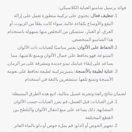
فوائد برسيل شامبو العباية الكلاسيكي:
تنظيف فعال
: يحتوي على تركيبة متطورة تعمل على إزالة
البقع والأوساخ بكفاءة عالية. سواء كانت بقعًا من الزيوت، أو
العرق، أو الغبار، ستتمكن من التخلص منها بسهولة باستخدام
هذا الشامبو المتخصص.
الحفاظ على الألوان:
يعتبر مناسبًا للعبايات ذات الألوان
المتنوعة. فهو يحافظ على جمال الألوان ويمنع تلاشيها، مما
يساعد على إبقاء عبايتك تبدو جديدة ومشرقة على مر الزمان.
عناية لطيفة بالأنسجة:
يتميزبتركيبة لطيفة تحافظ على نعومة
الأنسجة وتمنع تلفها. ستشعرين بالثقة في استخدام
لضمان نتائج رائعة وتجربة غسيل مثالية، اتبع هذه الطرق البسيطة:
فرز العبايات: قبل الغسل، قم بفرز العبايات حسب الألوان
المشابهة. ذلك يساعد على منع انتقال الألوان والتلطخ بين
القطع المختلفة.
تجهيز الحوض أو الدلو: قم بملء حوض أو دلو بالماء الفاتر