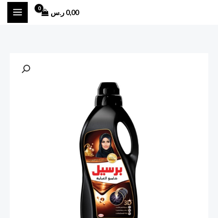
خطي
0,00
ر.س
لى
لمحتوى
كمية
برسيل
شامبو
العباية
برائحة
العود
4
لتر