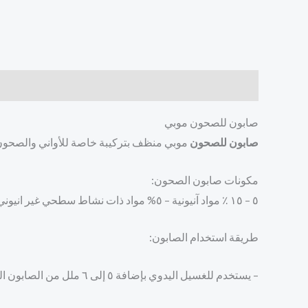
الوصف
مراجعات (0)
صابون للصحون موبي
صابون للصحون
موبي منظف بتركيبة خاصة للأواني والصحون
مكونات صابون الصحون:
٥ – ١٥ ٪ مواد آنيونية – ٥% مواد ذات نشاط سطحي غير انيوني – عطر – مواد حافظة – ملونات.
طريقة استخدام الصابون:
– يستخدم للغسيل اليدوي بإضافة ٥ إلى ٦ ملل من الصابون السائل لكل لتر ماء.