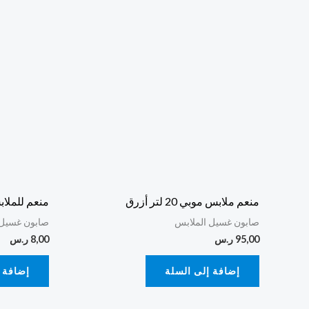
منعم ملابس موبي 20 لتر أزرق
منعم للملابس موب
صابون غسيل الملابس
صابون غسيل 
95,00
ر.س
8,00
ر.س
إضافة إلى السلة
إضافة 