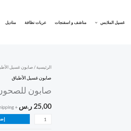
غسيل الملابس
مناشف و اسفنجات
عربات نظافة
مناديل
كمية
الرئيسية
/
صابون غسيل الأطب
صابون
صابون غسيل الأطباق
للصحون
صابون للصحون موبي ٣ لتر +
موبي
٣
25,00
ر.س
+ Free Shipping
لتر
+
إضا
هدية