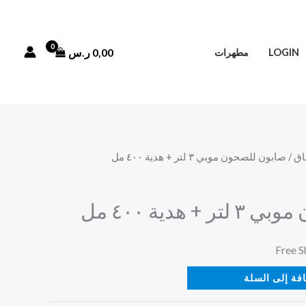
0,00
ر.س
LOGIN
مطهرات
اق
/ صابون للصحون موبي ٣ لتر + هدية ٤٠٠ مل
 هدية ٤٠٠ مل
فة إلى السلة