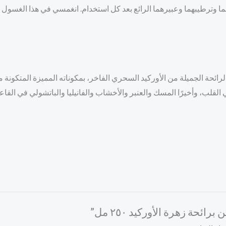
 وترطيبهما وعبيرهما الرائع بعد كل استخدام. انغمسي في هذا الغسول ال
 الرائحة الجميلة من الأوركيد السحري الفاخر، بمكوناته المميزة المتكو
 القلب، وأخيرًا المسك والعنبر والأخشاب والفانيليا والباتشولي في القاع
حة زهرة الأوركيد ٢٥٠ مل”