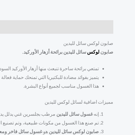
الوصف
مراجعات (0)
صابون لوكس سائل لليدين
صابون
لوكس
سائل لليدين برائحة أزهار الأوركيد.
تمتعي برائحة ساحرة تنبعث منها أزهار الأوركيد السودا
يتميز بفوائد مضادة للبكتيريا التي تمنحك حماية فعالة ض
هذا الغسول مناسب لجميع أنواع البشرة.
مميزات اضافية لسائل لوكس لليدين
إنه
غسول سائل لليدين
مرطب بجلسرين غني يدلل يديكِ 
تم صنع هذا الغسول من مكونات طبيعية، وتم تصنيع الزجا
صابون لوكس سائل لليدين
هو
غسول سائل فاخر ومعطر