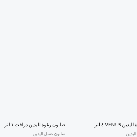
 VENUS ٤ لتر
صابون رغوة لليدين درافت ١ لتر
ليدين
صابون غسل اليدين