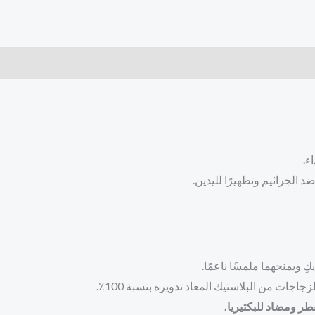
ء.
د الجراثيم وتطهيرًا لليدين.
ويمنحهما ملمسًا ناعمًا.
جات من البلاستيك المعاد تدويره بنسبة 100٪.
 ومضاد للبكتيريا
،