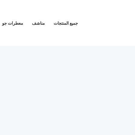
خطي
لى
لمحتوى
جميع المنتجات
مناشف
معطرات جو