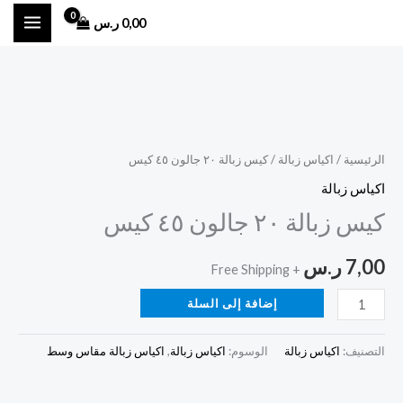
خطي
0,00
ر.س
لى
لمحتوى
كمية
كيس
زبالة
الرئيسية
/
اكياس زبالة
/ كيس زبالة ٢٠ جالون ٤٥ كيس
٢٠
اكياس زبالة
جالون
كيس زبالة ٢٠ جالون ٤٥ كيس
٤٥
كيس
7,00
ر.س
+ Free Shipping
إضافة إلى السلة
التصنيف:
اكياس زبالة
الوسوم:
اكياس زبالة
,
اكياس زبالة مقاس وسط