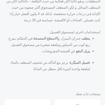
المنظفات، و هو غالبا أكثر فعالية من حيث التكلفة – بالتأكيد أكثر من
المنظف السائل. و لكن المنظف المسحوق أكثر صعوبة من حيث
الإذابة في درجات حرارة منخفضة، لذلك قد لا يكون أفضل خيار إذا
كنت نغسلي العباءات أو الأقمشة حساسة في 30 درجة.
استخدامات اخرى لمسحوق الغسيل:
ينظف
جدران المنزل و
الاسطح المتسخة
في الحمّام: يمزج
ربع كوب من المبيّض وملعقة صغيرة من مسحوق الغسيل.
يزيل البقع
عن أقمشة المفروشات.
غسيل السيّارة
: يرجر مع التأكد من تخفيف المنظف بالماء
(ملعقة واحدة كبيرة لكل سطل من الماء).
منتجات ذات صلة
السعر
السعر
الأصلي
الحالي