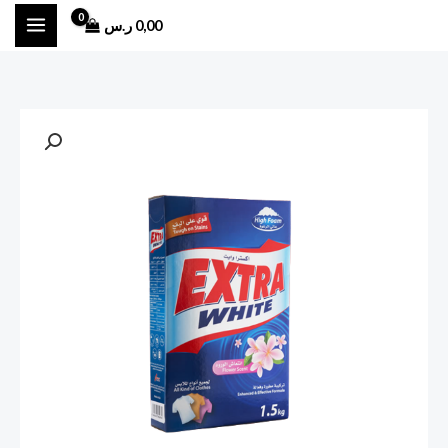
خطي
0,00
ر.س
لى
لمحتوى
كمية
مسحوق
اكسترا
وايت
1.5
برائحة
الزهور