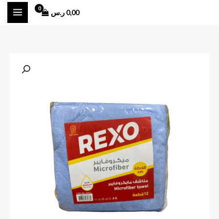
خطي
0,00
ر.س
لى
لمحتوى
كمية
مناشف
REXO
ميكروفايبر
١٢
قطعة