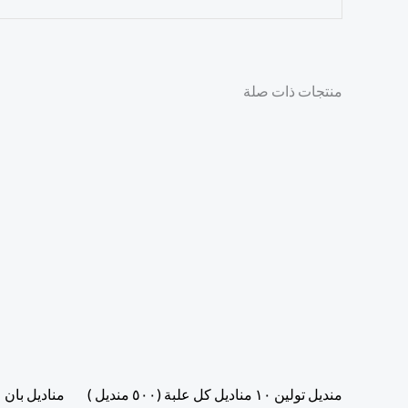
منتجات ذات صلة
منديل تولين ١٠ مناديل كل علبة (٥٠٠ منديل )
مناديل بان ٥٠٠ منديل ٢٠ علبة