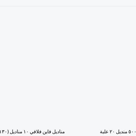
مناديل فاين فلافي ١٠ مناديل (١٣٠ / علبة)