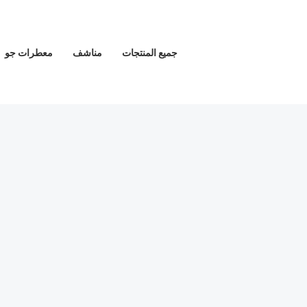
خطي
لى
لمحتوى
جميع المنتجات
مناشف
معطرات جو