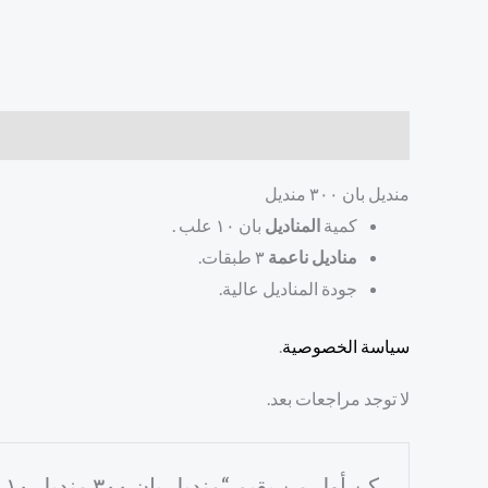
الوصف
مراجعات (0)
منديل بان ٣٠٠ منديل
كمية
المناديل
بان ١٠ علب .
مناديل ناعمة
٣ طبقات.
جودة المناديل عالية.
سياسة الخصوصية
.
لا توجد مراجعات بعد.
كن أول من يقيم “منديل بان ٣٠٠ منديل ١٠ علب”