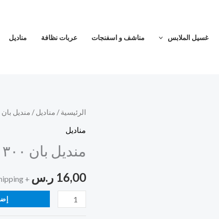
غسيل الملابس
مناشف و اسفنجات
عربات نظافة
مناديل
كمية
الرئيسية
/
مناديل
/ منديل بان ٣٠٠ منديل ١٠ علب
منديل
مناديل
بان
منديل بان ٣٠٠ منديل ١٠ علب
٣٠٠
منديل
16,00
ر.س
+ Free Shipping
١٠
علب
إضا